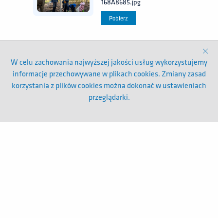
168A8685.jpg
Pobierz
W celu zachowania najwyższej jakości usług wykorzystujemy
informacje przechowywane w plikach cookies. Zmiany zasad
korzystania z plików cookies można dokonać w ustawieniach
przeglądarki.
Spis treści