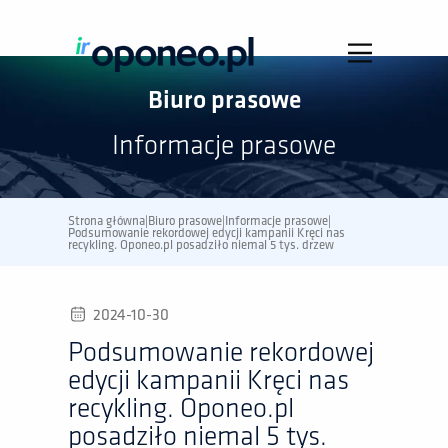
Biuro prasowe
Informacje prasowe
Strona główna
|
Biuro prasowe
|
Informacje prasowe
|
Podsumowanie rekordowej edycji kampanii Kręci nas 
recykling. Oponeo.pl posadziło niemal 5 tys. drzew
2024-10-30
Podsumowanie rekordowej
edycji kampanii Kręci nas
recykling. Oponeo.pl
posadziło niemal 5 tys.