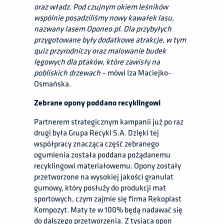
oraz władz. Pod czujnym okiem leśników
wspólnie posadziliśmy nowy kawałek lasu,
nazwany lasem Oponeo.pl. Dla przybyłych
przygotowane były dodatkowe atrakcje, w tym
quiz przyrodniczy oraz malowanie budek
lęgowych dla ptaków, które zawisły na
pobliskich drzewach
– mówi Iza Maciejko-
Osmańska.
Zebrane opony poddano recyklingowi
Partnerem strategicznym kampanii już po raz
drugi była Grupa Recykl S.A. Dzięki tej
współpracy znacząca część zebranego
ogumienia została poddana pożądanemu
recyklingowi materiałowemu. Opony zostały
przetworzone na wysokiej jakości granulat
gumowy, który posłuży do produkcji mat
sportowych, czym zajmie się firma Rekoplast
Kompozyt. Maty te w 100% będą nadawać się
do dalszego przetworzenia. Z tysiąca opon