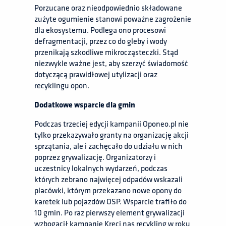
Porzucane oraz nieodpowiednio składowane
zużyte ogumienie stanowi poważne zagrożenie
dla ekosystemu. Podlega ono procesowi
defragmentacji, przez co do gleby i wody
przenikają szkodliwe mikrocząsteczki. Stąd
niezwykle ważne jest, aby szerzyć świadomość
dotyczącą prawidłowej utylizacji oraz
recyklingu opon.
Dodatkowe wsparcie dla gmin
Podczas trzeciej edycji kampanii Oponeo.pl nie
tylko przekazywało granty na organizację akcji
sprzątania, ale i zachęcało do udziału w nich
poprzez grywalizację. Organizatorzy i
uczestnicy lokalnych wydarzeń, podczas
których zebrano najwięcej odpadów wskazali
placówki, którym przekazano nowe opony do
karetek lub pojazdów OSP. Wsparcie trafiło do
10 gmin. Po raz pierwszy element grywalizacji
wzbogacił kampanię Kręci nas recykling w roku