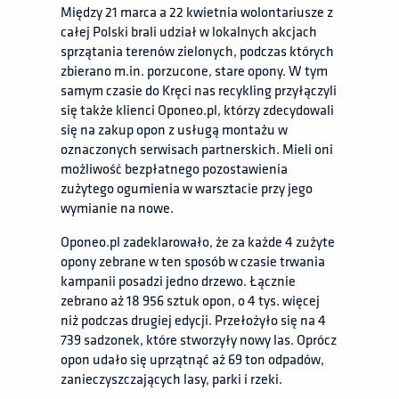
Między 21 marca a 22 kwietnia wolontariusze z
całej Polski brali udział w lokalnych akcjach
sprzątania terenów zielonych, podczas których
zbierano m.in. porzucone, stare opony. W tym
samym czasie do Kręci nas recykling przyłączyli
się także klienci Oponeo.pl, którzy zdecydowali
się na zakup opon z usługą montażu w
oznaczonych serwisach partnerskich. Mieli oni
możliwość bezpłatnego pozostawienia
zużytego ogumienia w warsztacie przy jego
wymianie na nowe.
Oponeo.pl zadeklarowało, że za każde 4 zużyte
opony zebrane w ten sposób w czasie trwania
kampanii posadzi jedno drzewo. Łącznie
zebrano aż 18 956 sztuk opon, o 4 tys. więcej
niż podczas drugiej edycji. Przełożyło się na 4
739 sadzonek, które stworzyły nowy las. Oprócz
opon udało się uprzątnąć aż 69 ton odpadów,
zanieczyszczających lasy, parki i rzeki.