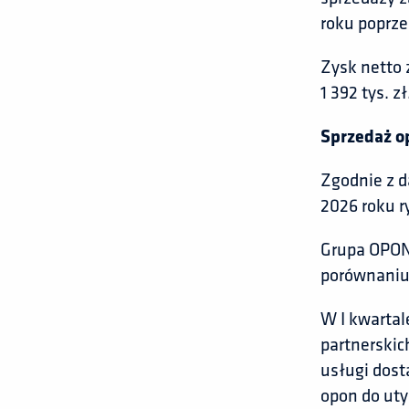
roku poprze
Zysk netto 
1 392 tys. zł
Sprzedaż op
Zgodnie z d
2026 roku r
Grupa OPONE
porównaniu 
W I kwarta
partnerskic
usługi dos
opon do uty