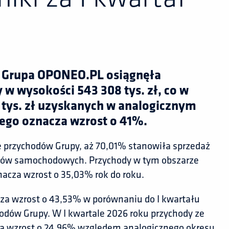
u Grupa OPONEO.PL osiągnęła
 w wysokości 543 308 tys. zł, co w
 tys. zł uzyskanych w analogicznym
ego oznacza wzrost o 41%.
e przychodów Grupy, aż 70,01% stanowiła sprzedaż
iów samochodowych. Przychody w tym obszarze
znacza wzrost o 35,03% rok do roku.
acza wzrost o 43,53% w porównaniu do I kwartału
odów Grupy. W I kwartale 2026 roku przychody ze
acza wzrost o 24,96% względem analogicznego okresu