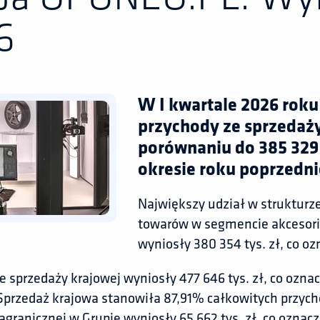
6
W I kwartale 2026 rok
przychody ze sprzedaży
porównaniu do 385 329
okresie roku poprzedni
Największy udział w strukturz
towarów w segmencie akcesor
wyniosły 380 354 tys. zł, co o
e sprzedaży krajowej wyniosły 477 646 tys. zł, co ozn
Sprzedaż krajowa stanowiła 87,91% całkowitych przych
agranicznej w Grupie wyniosły 65 662 tys. zł, co ozn