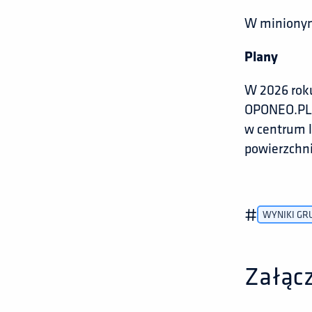
W minionym 
Plany
W 2026 rok
OPONEO.PL S
w centrum l
powierzchni
#
WYNIKI GR
Załącz