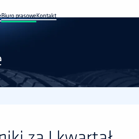
e
Biuro prasowe
Kontakt
e
ki za I kwartał