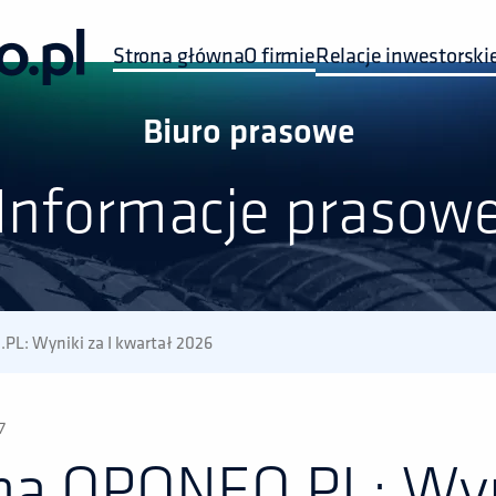
Strona główna
O firmie
Relacje inwestorski
Biuro prasowe
Informacje prasow
L: Wyniki za I kwartał 2026 
7
pa OPONEO.PL: Wyni